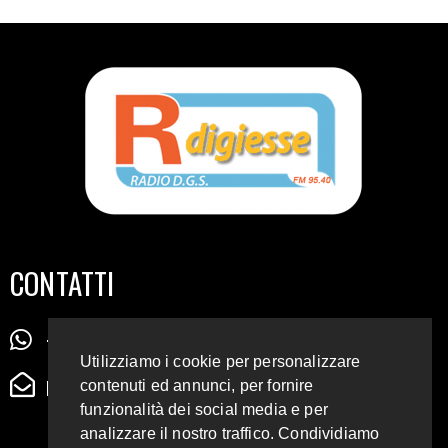
CONTATTI
+39 345 72 72 88 5
Utilizziamo i cookie per personalizzare
radiodigiesse@gmail.com
contenuti ed annunci, per fornire
funzionalità dei social media e per
analizzare il nostro traffico. Condividiamo