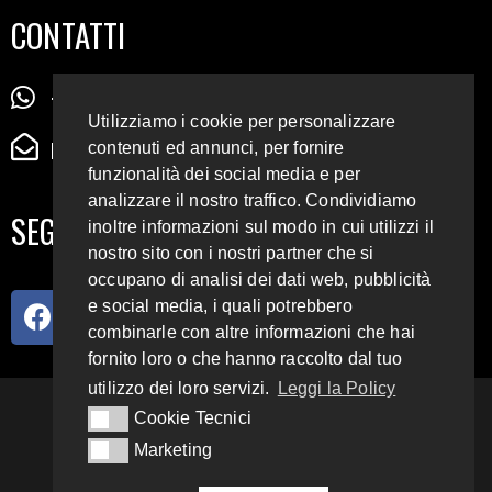
CONTATTI
+39 345 72 72 88 5
Utilizziamo i cookie per personalizzare
radiodigiesse@gmail.com
contenuti ed annunci, per fornire
funzionalità dei social media e per
analizzare il nostro traffico. Condividiamo
SEGUICI SUI SOCIAL
inoltre informazioni sul modo in cui utilizzi il
nostro sito con i nostri partner che si
occupano di analisi dei dati web, pubblicità
e social media, i quali potrebbero
combinarle con altre informazioni che hai
fornito loro o che hanno raccolto dal tuo
utilizzo dei loro servizi.
Leggi la Policy
93.4 E 95.3 FM
Cookie Tecnici
Cookie Tecnici
Marketing
Marketing
Copyright 2018 – 2022
Radio Digiesse.