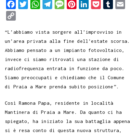
F
T
W
T
M
P
L
P
T
E
a
w
h
e
e
i
i
o
u
m
C
c
i
a
l
s
n
n
c
m
a
o
e
t
t
e
s
t
k
k
b
i
“L’abbiamo vista sorgere all’improvviso in
p
b
t
s
g
a
e
e
e
l
l
un’area privata alla fine dell’estate scorsa.
y
Abbiamo pensato a un impianto fotovoltaico,
o
e
A
r
g
r
d
t
r
L
invece ci siamo ritrovati una stazione di
o
r
p
a
e
e
I
i
radiofrequenza entrata in funzione da poco.
k
p
m
s
n
n
Siamo preoccupati e chiediamo che il Comune
t
k
di Praia a Mare prenda subito posizione”.
Così Ramona Papa, residente in località
Mantinera di Praia a Mare. Da quanto ci ha
spiegato, ha iniziato la sua battaglia appena
si è resa conto di questa nuova struttura,