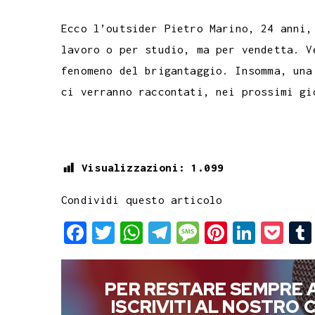
Ecco l’outsider Pietro Marino, 24 anni,
lavoro o per studio, ma per vendetta. V
fenomeno del brigantaggio. Insomma, una
ci verranno raccontati, nei prossimi gi
Visualizzazioni:
1.099
Condividi questo articolo
F
T
W
T
M
P
L
P
a
w
h
e
e
i
i
o
c
i
a
l
s
n
n
c
PER RESTARE SEMPRE 
e
t
t
e
s
t
k
k
ISCRIVITI AL NOSTRO