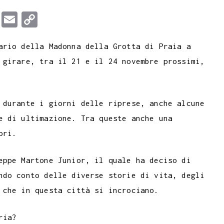
T
E
C
u
m
o
ario della Madonna della Grotta di Praia a
m
a
p
 girare, tra il 21 e il 24 novembre prossimi,
b
i
y
l
l
L
r
i
 durante i giorni delle riprese, anche alcune
n
e di ultimazione. Tra queste anche una
k
ori.
eppe Martone Junior, il quale ha deciso di
ndo conto delle diverse storie di vita, degli
 che in questa città si incrociano.
ria?