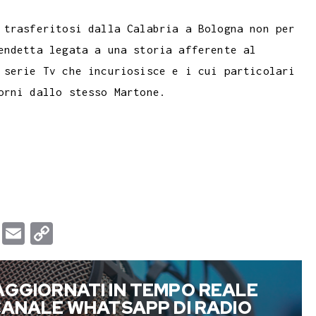
 trasferitosi dalla Calabria a Bologna non per
endetta legata a una storia afferente al
 serie Tv che incuriosisce e i cui particolari
orni dallo stesso Martone.
T
E
C
u
m
o
m
a
p
AGGIORNATI IN TEMPO REALE
b
i
y
 CANALE WHATSAPP DI RADIO