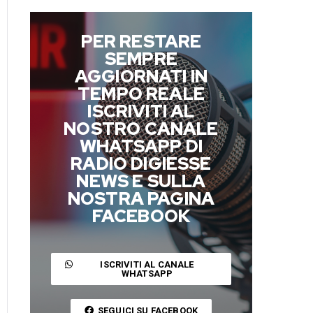
PER RESTARE
SEMPRE
AGGIORNATI IN
TEMPO REALE
ISCRIVITI AL
NOSTRO CANALE
WHATSAPP DI
RADIO DIGIESSE
NEWS E SULLA
NOSTRA PAGINA
FACEBOOK
ISCRIVITI AL CANALE
WHATSAPP
SEGUICI SU FACEBOOK