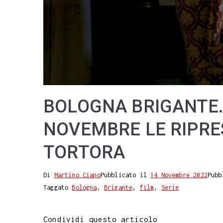
BOLOGNA BRIGANTE. 
NOVEMBRE LE RIPRE
TORTORA
Di
Martino Ciano
Pubblicato il
14 Novembre 2022
Pubb
Taggato
Bologna
,
Brigante
,
film
,
Serie
Condividi questo articolo