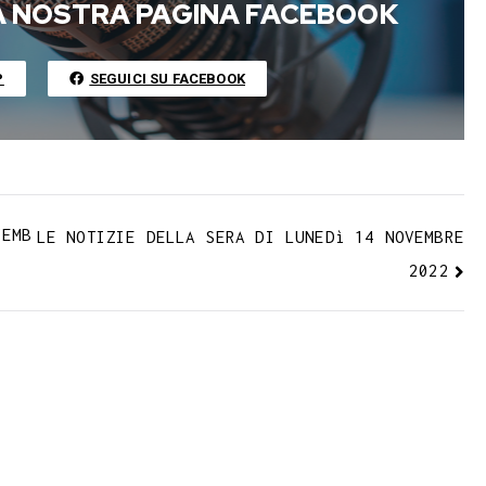
l
l
L
LA NOSTRA PAGINA FACEBOOK
r
i
n
P
SEGUICI SU FACEBOOK
k
VEMB
LE NOTIZIE DELLA SERA DI LUNEDì 14 NOVEMBRE
2022