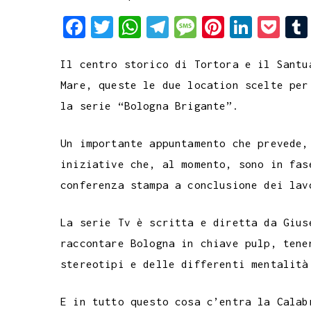
F
T
W
T
M
P
L
P
a
w
h
e
e
i
i
o
Il centro storico di Tortora e il Santu
c
i
a
l
s
n
n
c
Mare, queste le due location scelte per
e
t
t
e
s
t
k
k
la serie “Bologna Brigante”.
b
t
s
g
a
e
e
e
o
e
A
r
g
r
d
t
Un importante appuntamento che prevede,
o
r
p
a
e
e
I
iniziative che, al momento, sono in fas
k
p
m
s
n
conferenza stampa a conclusione dei lav
t
La serie Tv è scritta e diretta da Gius
raccontare Bologna in chiave pulp, tene
stereotipi e delle differenti mentalità
E in tutto questo cosa c’entra la Calab